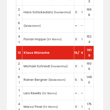
3
2
166
.
Hans Schickedanz
0
:
1
(Frankenthal)
8
5
6
.
+
:
–
(Deidesheim)
8
4
162
.
Florian Hoppe
0
:
1
(SV Worms)
4
5
181
12
Klaus Wünsche
1½
/
4
9
2
160
.
Michael Schreidl
0
:
1
(Frankenthal)
9
4
6
148
.
Rainer Bergner
½
:
½
(Deidesheim)
0
7
7
.
Lars Reielts
+
:
–
(SV Worms)
7
4
175
.
Marco Pinel
0
:
1
(SV Worms)
2
6