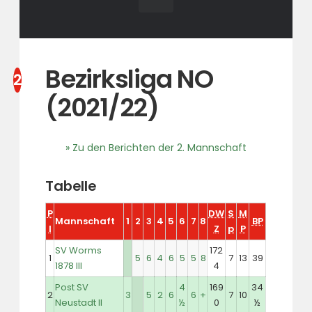
Bezirksliga NO
(2021/22)
» Zu den Berichten der 2. Mannschaft
Tabelle
P
DW
S
M
Mannschaft
1
2
3
4
5
6
7
8
BP
l
Z
p
P
SV Worms
172
1
5
6
4
6
5
5
8
7
13
39
1878 III
4
Post SV
4
169
34
2
3
5
2
6
6
+
7
10
Neustadt II
½
0
½