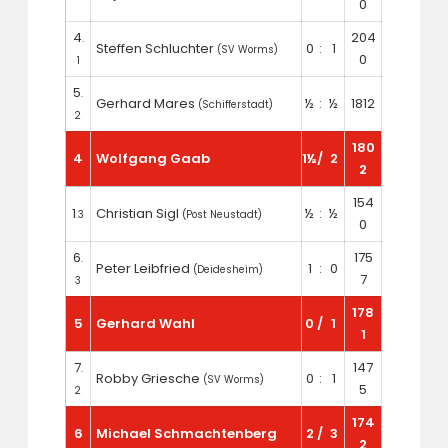
0
4
204
.
Steffen Schluchter
0
:
1
(SV Worms)
0
1
5
.
Gerhard Mares
½
:
½
1812
(Schifferstadt)
2
180
4
Wolfgang Gaab
1½
/
2
2
154
1
Christian Sigl
½
:
½
.3
(Post Neustadt)
0
6
175
.
Peter Leibfried
1
:
0
(Deidesheim)
7
3
178
5
Gerhard Wahl
0
/
1
1
7
147
.
Robby Griesche
0
:
1
(SV Worms)
5
2
174
6
Michael Schmachtenberg
2
/
3
2