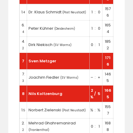
157
1
Dr. Klaus Schmidt
1
:
0
.4
(Post Neustadt)
6
6
165
.
Peter Kühner
1
:
0
(Deidesheim)
4
4
4
185
.
Dirk Niekisch
0
:
1
(SV Worms)
2
2
171
7
Sven Metzger
6
7
146
.
Joachim Fiedler
–
:
+
(SV Worms)
5
3
2
166
8
Nils Koltzenburg
/
5
½
5
155
1
Norbert Zielenski
½
:
½
.5
(Post Neustadt)
7
2
Mehrad Ghahremanirad
168
.
0
:
1
8
2
(Frankenthal)