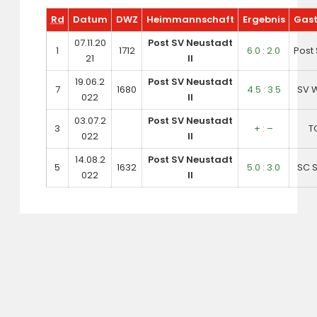
Rd
Datum
DWZ
Heimmannschaft
Ergebnis
Gas
07.11.20
Post SV Neustadt
1
1712
6.0 : 2.0
Post 
21
II
19.06.2
Post SV Neustadt
7
1680
4.5 : 3.5
SV W
022
II
03.07.2
Post SV Neustadt
3
+ : –
T
022
II
14.08.2
Post SV Neustadt
5
1632
5.0 : 3.0
SC S
022
II