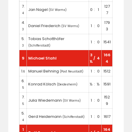
7
127
.
Jan Nagel
0
:
1
(SV Worms)
7
4
4
179
.
Daniel Friederich
1
:
0
(SV Worms)
3
3
5
Tobias Schotthöfer
.
1
:
0
1541
3
(Schifferstadt)
3
166
9
Michael Stahl
/
4
½
4
1
Manuel Behning
1
:
0
1512
.6
(Post Neustadt)
6
.
Konrad Kölsch
½
:
½
1591
(Deidesheim)
5
7
152
.
Julia Wiedemann
1
:
0
(SV Worms)
9
5
5
.
Gerd Heidemann
1
:
0
1617
(Schifferstadt)
4
1
164