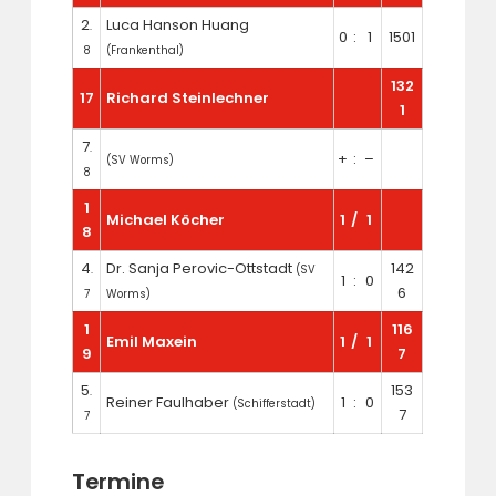
2
Luca Hanson Huang
.
0
:
1
1501
8
(Frankenthal)
132
17
Richard Steinlechner
1
7
.
+
:
–
(SV Worms)
8
1
Michael Köcher
1
/
1
8
4
Dr. Sanja Perovic-Ottstadt
142
.
(SV
1
:
0
6
7
Worms)
1
116
Emil Maxein
1
/
1
9
7
5
153
.
Reiner Faulhaber
1
:
0
(Schifferstadt)
7
7
Termine