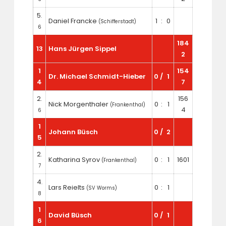
5
.
Daniel Francke
1
:
0
(Schifferstadt)
6
184
13
Hans Jürgen Sippel
2
1
154
Dr. Michael Schmidt-Hieber
0
/
1
4
7
2
156
.
Nick Morgenthaler
0
:
1
(Frankenthal)
4
6
1
Johann Büsch
0
/
2
5
2
.
Katharina Syrov
0
:
1
1601
(Frankenthal)
7
4
.
Lars Reielts
0
:
1
(SV Worms)
8
1
David Büsch
0
/
1
6