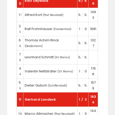
Ralf Seywald
4
/
6
0
6
149
1
Alfred Kort
½
:
½
.7
(Post Neustadt)
3
2
.
Ralf Frohnhäuser
1
:
0
1681
(Frankenthal)
3
6
Thomas Achim Rinck
132
.
½
:
½
7
6
(Deidesheim)
7
.
Leonhard Schmitt
½
:
½
(SV Worms)
6
4
176
.
Valentin Nettsträter
1
:
0
(SV Worms)
8
4
5
157
.
Dieter Gutsch
½
:
½
(Schifferstadt)
9
5
163
11
Gerhard Landeck
1
/
3
4
144
1
Marco Allmacher
1
:
0
.8
(Post Neustadt)