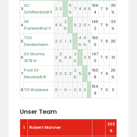
SC
5
159
35
3
2
3
7
4
6
8
7
9
Schifferstadt II
½
4
½
SK
2
146
33
4
4
6
6
2
5
+
7
9
Frankenthal V
½
2
½
TSG
4
5
160
5
2
2
1
2
8
7
6
25
Deidesheim
½
½
0
SV Worms
3
3
147
6
3
4
6
3
8
7
5
31
1878 IV
½
½
0
Post SV
2
150
25
7
3
2
2
3
5
8
7
4
Neustadt III
½
8
½
154
8
TG Waldsee
0
–
0
–
0
0
0
7
0
0
9
Unser Team
202
1
Robert Manner
6