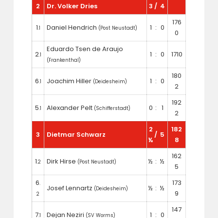
2
Dr. Volker Dries
3
/
4
176
1
Daniel Hendrich
1
:
0
.1
(Post Neustadt)
0
Eduardo Tsen de Araujo
2
1
:
0
1710
.1
(Frankenthal)
180
6
Joachim Hiller
1
:
0
.1
(Deidesheim)
2
192
5
Alexander Pelt
0
:
1
.1
(Schifferstadt)
2
2
182
3
Dietmar Schwarz
/
5
½
8
162
1
Dirk Hirse
½
:
½
.2
(Post Neustadt)
5
6
173
.
Josef Lennartz
½
:
½
(Deidesheim)
9
2
147
7
Dejan Neziri
1
:
0
.1
(SV Worms)