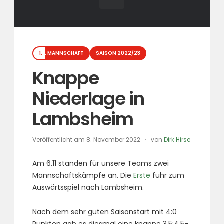
Kategorien
1. MANNSCHAFT
SAISON 2022/23
Knappe
Niederlage in
Lambsheim
Veröffentlicht am
8. November 2022
von
Dirk Hirse
Am 6.11 standen für unsere Teams zwei
Mannschaftskämpfe an. Die
Erste
fuhr zum
Auswärtsspiel nach Lambsheim.
Nach dem sehr guten Saisonstart mit 4:0
Punkten gab es diesmal eine knappe 3,5:4,5-