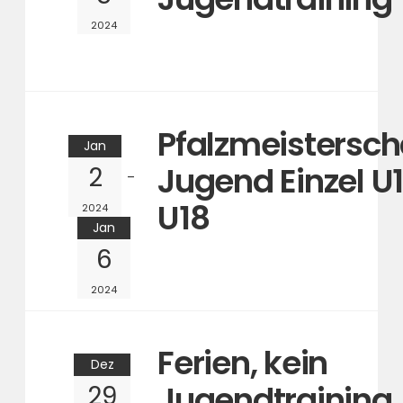
2024
Pfalzmeistersch
Jan
Jugend Einzel U
2
U18
2024
Jan
6
2024
Ferien, kein
Dez
Jugendtraining
29