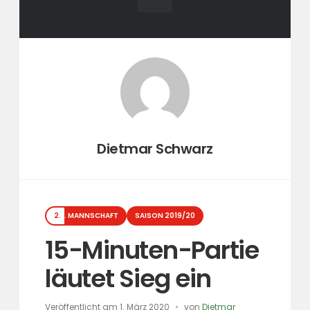
Autor:
Dietmar Schwarz
Kategorien
2. MANNSCHAFT
SAISON 2019/20
15-Minuten-Partie
läutet Sieg ein
Veröffentlicht am
1. März 2020
von
Dietmar