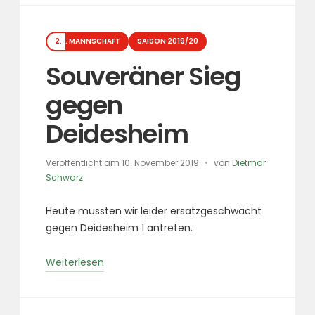
Blättchenfall
nicht
Kategorien
zu
2. MANNSCHAFT
SAISON 2019/20
stoppen“
Souveräner Sieg
gegen
Deidesheim
Veröffentlicht am
10. November 2019
von
Dietmar
Schwarz
Heute mussten wir leider ersatzgeschwächt
gegen Deidesheim 1 antreten.
„Souveräner
Weiterlesen
Sieg
gegen
Deidesheim“