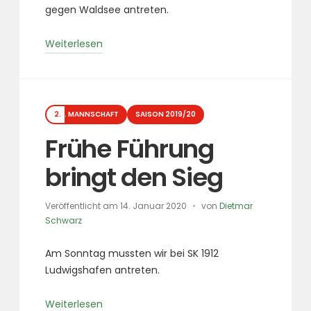
gegen Waldsee antreten.
„Knapper
Weiterlesen
Sieg
gegen
Waldsee“
Kategorien
2. MANNSCHAFT
SAISON 2019/20
Frühe Führung
bringt den Sieg
Veröffentlicht am
14. Januar 2020
von
Dietmar
Schwarz
Am Sonntag mussten wir bei SK 1912
Ludwigshafen antreten.
„Frühe
Weiterlesen