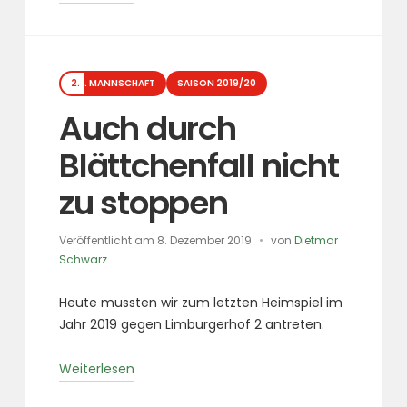
Führung
bringt
den
Kategorien
Sieg“
2. MANNSCHAFT
SAISON 2019/20
Auch durch
Blättchenfall nicht
zu stoppen
Veröffentlicht am
8. Dezember 2019
von
Dietmar
Schwarz
Heute mussten wir zum letzten Heimspiel im
Jahr 2019 gegen Limburgerhof 2 antreten.
„Auch
Weiterlesen
durch