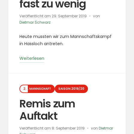
fast zu wenig
Veröffentlicht am
29. September 2019
von
Dietmar Schwarz
Heute mussten wir zum Mannschaftskampf
in Hassloch antreten.
„5,5:2,5-
Weiterlesen
Sieg
gegen
Hassloch
Kategorien
fast
2. MANNSCHAFT
SAISON 2019/20
zu
Remis zum
wenig“
Auftakt
Veröffentlicht am
8. September 2019
von
Dietmar