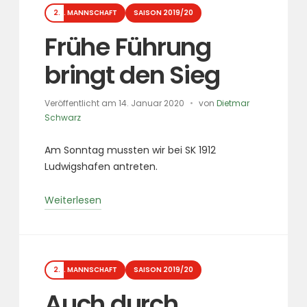
Kategorien
2. MANNSCHAFT
SAISON 2019/20
Frühe Führung
bringt den Sieg
Veröffentlicht am
14. Januar 2020
von
Dietmar
Schwarz
Am Sonntag mussten wir bei SK 1912
Ludwigshafen antreten.
„Frühe
Weiterlesen
Führung
bringt
den
Kategorien
Sieg“
2. MANNSCHAFT
SAISON 2019/20
Auch durch