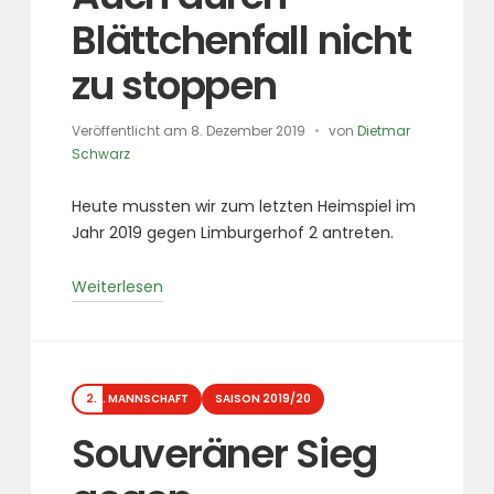
Blättchenfall nicht
zu stoppen
Veröffentlicht am
8. Dezember 2019
von
Dietmar
Schwarz
Heute mussten wir zum letzten Heimspiel im
Jahr 2019 gegen Limburgerhof 2 antreten.
„Auch
Weiterlesen
durch
Blättchenfall
nicht
Kategorien
zu
2. MANNSCHAFT
SAISON 2019/20
stoppen“
Souveräner Sieg