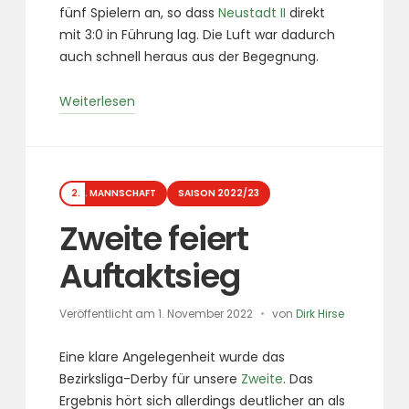
fünf Spielern an, so dass
Neustadt II
direkt
mit 3:0 in Führung lag. Die Luft war dadurch
auch schnell heraus aus der Begegnung.
„Schneller
Weiterlesen
Sieg
gegen
fünf
Kategorien
Deidesheimer“
2. MANNSCHAFT
SAISON 2022/23
Zweite feiert
Auftaktsieg
Veröffentlicht am
1. November 2022
von
Dirk Hirse
Eine klare Angelegenheit wurde das
Bezirksliga-Derby für unsere
Zweite
. Das
Ergebnis hört sich allerdings deutlicher an als