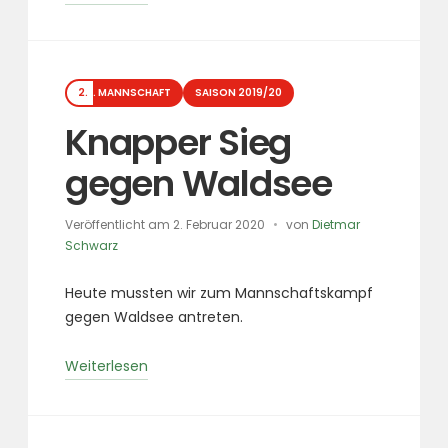
Minuten-
Partie
läutet
Kategorien
Sieg
2. MANNSCHAFT
SAISON 2019/20
ein“
Knapper Sieg
gegen Waldsee
Veröffentlicht am
2. Februar 2020
von
Dietmar
Schwarz
Heute mussten wir zum Mannschaftskampf
gegen Waldsee antreten.
„Knapper
Weiterlesen
Sieg
gegen
Waldsee“